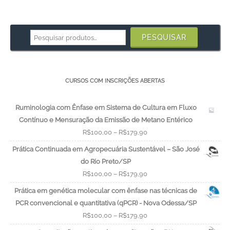
Pesquisar
por:
PESQUISAR
CURSOS COM INSCRIÇÕES ABERTAS
Ruminologia com Ênfase em Sistema de Cultura em Fluxo
Contínuo e Mensuração da Emissão de Metano Entérico
R$
100,00
–
R$
179,90
Prática Continuada em Agropecuária Sustentável – São José
do Rio Preto/SP
R$
100,00
–
R$
179,90
Prática em genética molecular com ênfase nas técnicas de
PCR convencional e quantitativa (qPCR) - Nova Odessa/SP
R$
100,00
–
R$
179,90