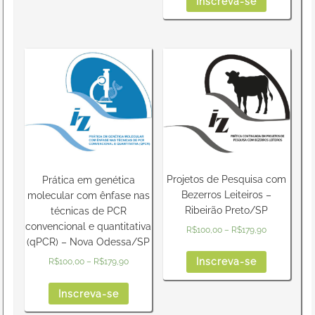
Inscreva-se
Projetos de Pesquisa com
Prática em genética
Bezerros Leiteiros –
molecular com ênfase nas
Ribeirão Preto/SP
técnicas de PCR
convencional e quantitativa
R$
100,00
–
R$
179,90
(qPCR) – Nova Odessa/SP
Inscreva-se
R$
100,00
–
R$
179,90
Inscreva-se