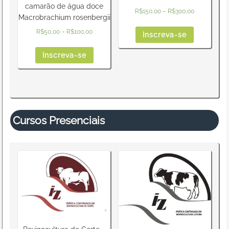
camarão de água doce
R$
150,00
–
R$
300,00
Macrobrachium rosenbergii
R$
50,00
–
R$
100,00
Inscreva-se
Inscreva-se
Cursos Presenciais